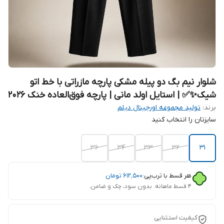
شلوار نیم بگ دو پیله مشکی پارچه مازراتی با خط اتو
شیک✨✅ | استایل اولد مانی | پارچه فوق‌العاده خنک 2026
برند:
تولید مجموعه اورجینال دیلم
سایزتان را انتخاب کنید
36
34
33
32
31
هر قسط با ترب‌پی:
۶۱۲٬۵۰۰
تومان
۴ قسط ماهانه. بدون سود، چک و ضامن.
کیفیت استثنایی