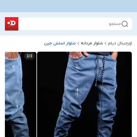
جستجو
اورجینال دیلم
شلوار مردانه
شلوار اسلش جین