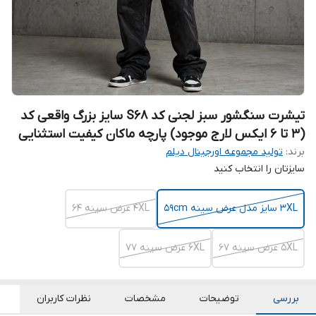
تیشرت سنگشور سبز لجنی کد S68 سایز بزرگ واقعی کد
(۳ تا ۶ ایکس لارج موجود) پارچه ماکان کیفیت استثنایی
برند:
تولید مجموعه اورجینال دیلم
سایزتان را انتخاب کنید
3XL سایز مدل عرض سینه ۵۹cm
4XL عرض سینه 64
5XL عرض سینه 67
6XL عرض سینه 77
بررسی
توضیحات
مشخصات
نظرات کاربران