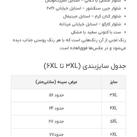
شلوار مشکی یا ذغالی – استایل اسپرت‌لوکس
شلوار جین سنگشور – استایل خیابانی ۲۰۲۶
شلوار کتان کرم – استایل مینیمال
شلوار کارگو – استایل خیابانی مردانه
ست با کتونی سفید یا مشکی
رنگ لجنی از آن رنگ‌هایی است که با هر رنگ پوستی جذاب دیده
می‌شود و در عکس‌ها فوق‌العاده است.
جدول سایزبندی (۳XL تا ۶XL)
سایز
عرض سینه (سانتی‌متر)
3XL
حدود ۵۹
4XL
حدود ۶۴
5XL
حدود ۶۷
6XL
حدود۷۷