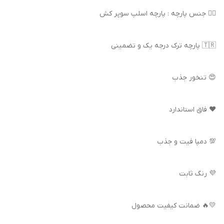
👌🏻 جنس پارچه : پارچه اسلپ سوپر کش
🇹🇷 پارچه ترک درجه یک و تضمینی
😍 تنخور جذب
❤️ فاق استاندارد
💯 دمپا فیت و جذب
💜 رنگ ثابت
💛🔥 ضمانت کیفیت محصول