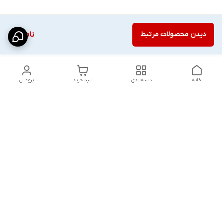
دیدن محصولات مرتبط
ناموجود
خانه
دسته‌بندی
سبد خرید
پروفایل
دسترسی سریع
شلوار بگ مردانه پارچه‌ای
استایل اولد مانی مردانه
راهنمای کامل ست کردن
اورجینال دیلم پلاس +
شلوارک مردانه در سال 202۶