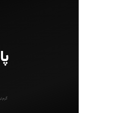
پا
گرم‌ت