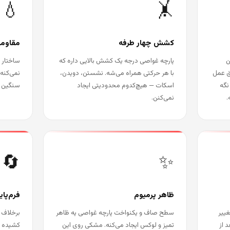
💧
🤸
کشش چهار طرفه
مقاومت
ن
پارچه غواصی درجه یک کشش بالایی داره که
ساختار 
یق عمل
با هر حرکتی همراه می‌شه. نشستن، دویدن،
نمی‌کنه.
نگه
اسکات — هیچ‌کدوم محدودیتی ایجاد
سنگین ن
.
نمی‌کنن.
🔄
✨
ظاهر پرمیوم
فرم‌پای
غییر
سطح صاف و یکنواخت پارچه غواصی یه ظاهر
برخلاف 
 از
تمیز و لوکس ایجاد می‌کنه. مشکی روی این
کشیده ش