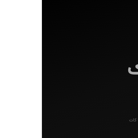
ک
 کات