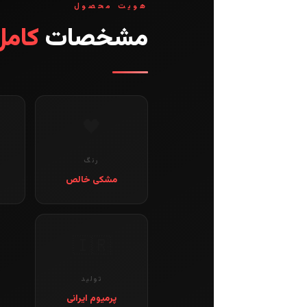
هویت محصول
مشخصات
کامل
🖤
رنگ
مشکی خالص
غ
🇮🇷
تولید
پرمیوم ایرانی