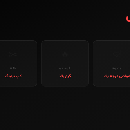
✂️
🔥
🤿
پارچه
گرمایی
کات
واصی درجه یک
گرم بالا
کپ نیم‌بگ