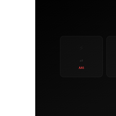
⚡
کد
۸۸۱