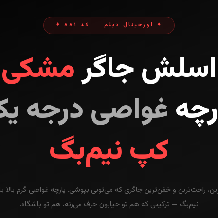
✦ اورجینال دیلم | کد ۸۸۱ ✦
اسلش جاگر
مشکی
رچه
غواصی درجه ی
کپ نیم‌بگ
رین، راحت‌ترین و خفن‌ترین جاگری که می‌تونی بپوشی. پارچه غواصی گرم بالا با
نیم‌بگ — ترکیبی که هم تو خیابون حرف می‌زنه، هم تو باشگاه.