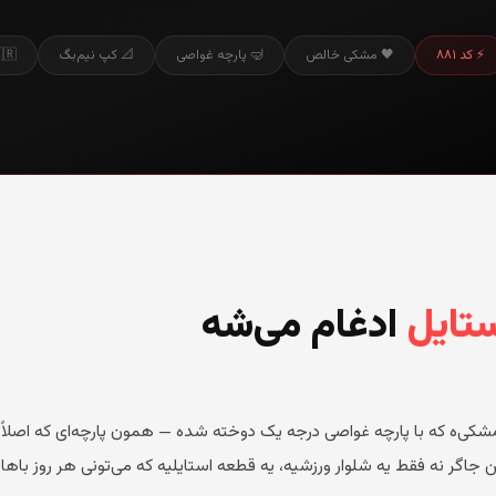
⚡ کد ۸۸۱
🖤 مشکی خالص
🤿 پارچه غواصی
📐 کپ نیم‌بگ
🇮🇷 پرمیوم
تایل
ادغام می‌شه
یه شلوار جاگر مشکی‌ه که با پارچه غواصی درجه یک دوخته شده — همون پارچه‌ای که ا
ن جاگر نه فقط یه شلوار ورزشیه، یه قطعه استایلیه که می‌تونی هر روز باه