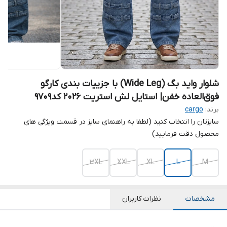
شلوار واید بگ (Wide Leg) با جزییات بندی کارگو
فوق‌العاده خفن| استایل لش استریت ۲۰۲۶ کد9709
برند:
cargo
سایزتان را انتخاب کنید (لطفا به راهنمای سایز در قسمت ویژگی های
محصول دقت فرمایید)
3XL
XXL
XL
L
M
مشخصات
نظرات کاربران