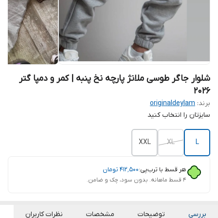
شلوار جاگر طوسی ملانژ پارچه نخ پنبه | کمر و دمپا گتر
2026
برند:
originaldeylam
سایزتان را انتخاب کنید
XXL
XL
L
هر قسط با ترب‌پی:
۴۱۲٬۵۰۰
تومان
۴ قسط ماهانه. بدون سود، چک و ضامن.
بررسی
توضیحات
مشخصات
نظرات کاربران