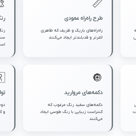

📏
یک
طرح راه‌راه عمودی
گری
راه‌راه‌های باریک و ظریف که ظاهری
اسب
لاغرتر و قدبلندتر ایجاد می‌کنند
ک
ست

🔘
انی
دکمه‌های مروارید
للی
دکمه‌های سفید رنگ مرغوب که
احل
کنتراست زیبایی با رنگ طوسی ایجاد
ک
می‌کنند