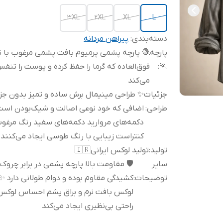
3XL
2XL
XL
L
پیراهن مردانه
:
دسته‌بندی
پارچه پشمی پرمیوم بافت پشمی مرغوب با نرمی
پارچه
وق‌العاده که گرما را حفظ کرده و پوست را تنفس
:
🏃
می‌کند
احی مینیمال برش ساده و تمیز بدون جزئیات
جزئیات
فی که خود نوعی اصالت و شیک‌بودن است 🔘
:
طراحی
‌های مروارید دکمه‌های سفید رنگ مرغوب که
کنتراست زیبایی با رنگ طوسی ایجاد می‌کنند
تولید لوکس ایرانی🇮🇷
:
تولید
️ مقاومت بالا پارچه پشمی در برابر چروک و
سایر
ی مقاوم بوده و دوام طولانی دارد ✨ ظاهر
:
توضیحات
کس بافت نرم و براق پشم احساس لوکس و
راحتی بی‌نظیری ایجاد می‌کند