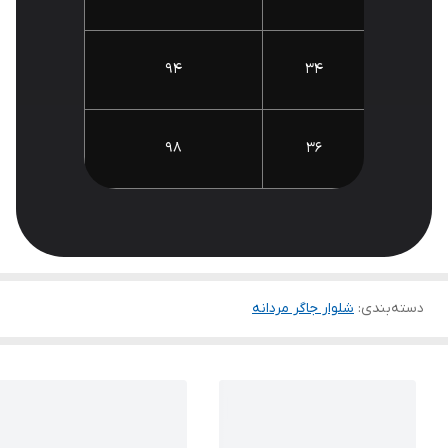
94
34
98
36
دسته‌بندی
:
شلوار جاگر مردانه