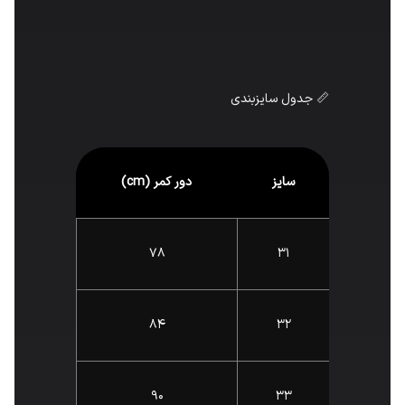
📏 جدول سایزبندی
سایز
دور کمر (cm)
78
31
84
32
90
33