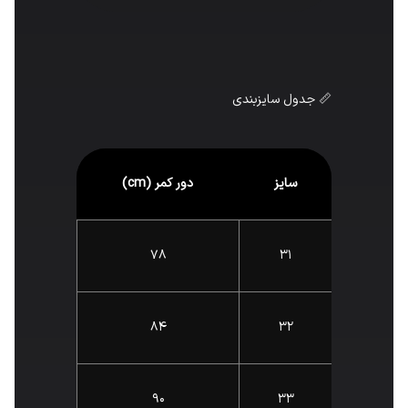
📏 جدول سایزبندی
سایز
دور کمر (cm)
78
31
84
32
90
33