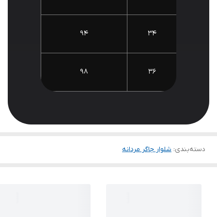
94
34
98
36
دسته‌بندی
:
شلوار جاگر مردانه