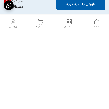
۲٬۷۸۱٬۰۰۰
32
%
افزودن به سبد خرید
1,890,000
خانه
دسته‌بندی
سبد خرید
پروفایل
دسترسی سریع
شلوار بگ مردانه پارچه‌ای
استایل اولد مانی مردانه
راهنمای کامل ست کردن
اورجینال دیلم پلاس +
شلوارک مردانه در سال 202۶
بهترین تیپ اسپرت پسرانه
رنگ سال 1405
تجربه خرید از اورجینال