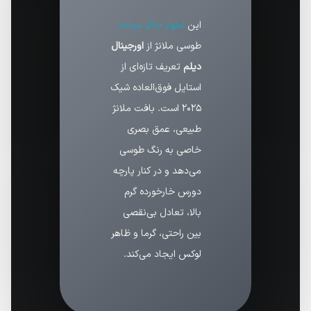
این
شلوار جاگر مردانه
طوسی ملانژ از
اورجینال
دیلم
تعریف تازه‌ای از
استایل فوق‌العاده شیک
۲۰۲۵ است. بافت ملانژ
طبیعی، عمق بصری
خاصی به رنگ طوسی
می‌دهد و در کنار پارچه
دورس خارخورده گرم
بالا، تعادل بی‌نقصی
بین راحتی، گرما و ظاهر
لوکس ایجاد می‌کند.