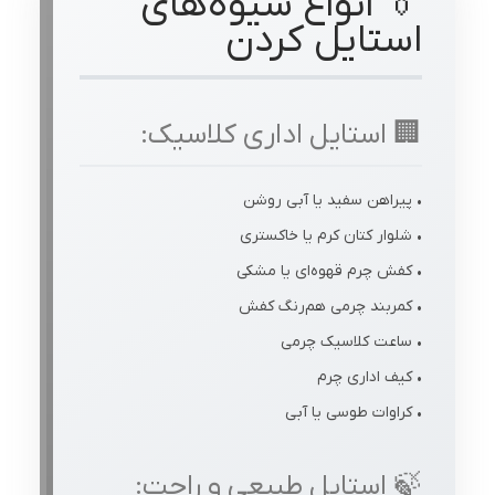
👔 انواع شیوه‌های
استایل کردن
🏢 استایل اداری کلاسیک:
• پیراهن سفید یا آبی روشن
• شلوار کتان کرم یا خاکستری
• کفش چرم قهوه‌ای یا مشکی
• کمربند چرمی هم‌رنگ کفش
• ساعت کلاسیک چرمی
• کیف اداری چرم
• کراوات طوسی یا آبی
🍃 استایل طبیعی و راحت: