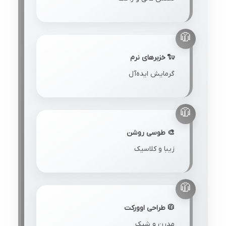
🐑 خزبرهای نرم
گرمایش ایده‌آل
🎨 طوسی روشن
زیبا و کلاسیک
🧥 طراحی اوورکت
مدرن و شیک