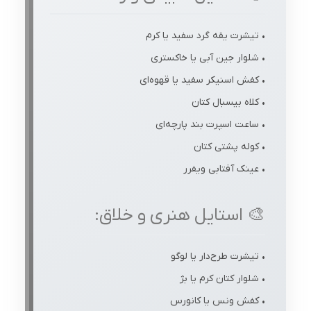
• تیشرت یقه گرد سفید یا کرم
• شلوار جین آبی یا خاکستری
• کفش اسنیکر سفید یا قهوه‌ای
• کلاه بیسبال کتان
• ساعت اسپرت بند پارچه‌ای
• کوله پشتی کتان
• عینک آفتابی ویفرر
🎨 استایل هنری و خلاق:
• تیشرت طرح‌دار یا لوگو
• شلوار کتان کرم یا بژ
• کفش ونس یا کانورس