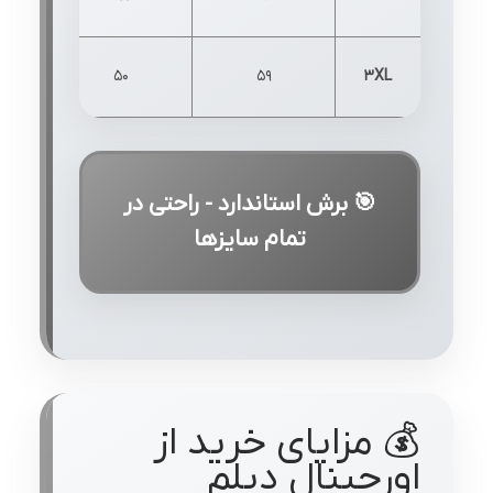
50
59
3XL
🎯 برش استاندارد - راحتی در
تمام سایزها
💰 مزایای خرید از
اورجینال دیلم