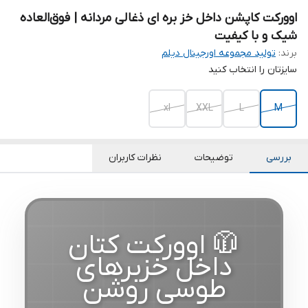
اوورکت کاپشن داخل خز بره ای ذغالی مردانه | فوق‌العاده
شیک و با کیفیت
برند:
تولید مجموعه اورجینال دیلم
سایزتان را انتخاب کنید
xl
XXL
L
M
بررسی
توضیحات
نظرات کاربران
🧥 اوورکت کتان
داخل خزبرهای
طوسی روشن