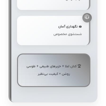
🧽 نگهداری آسان
شستشوی مخصوص
🏆 کتان اعلا + خزبرهای طبیعی + طوسی
روشن = کیفیت بی‌نظیر