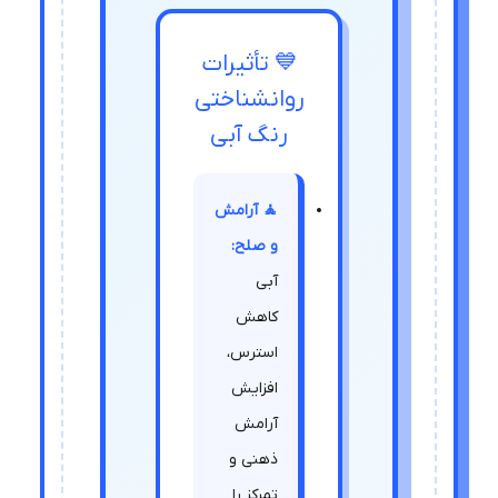
💙 تأثیرات
روانشناختی
رنگ آبی
🧘 آرامش
و صلح:
آبی
کاهش
استرس،
افزایش
آرامش
ذهنی و
تمرکز را