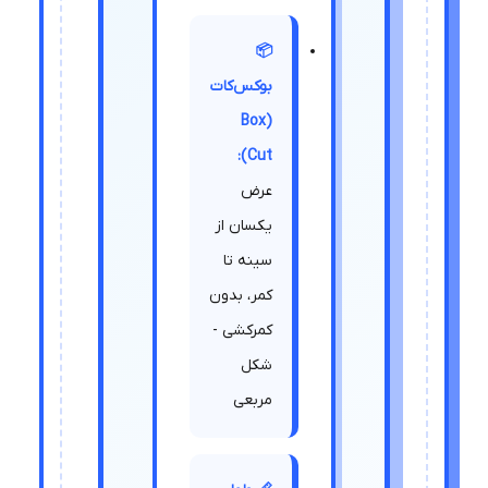
📦
بوکس‌کات
(Box
Cut):
عرض
یکسان از
سینه تا
کمر، بدون
کمرکشی -
شکل
مربعی