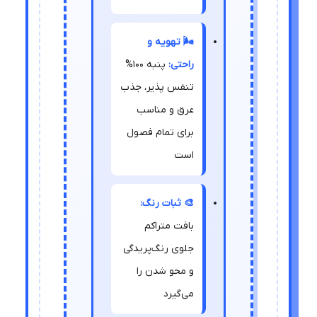
🌬️ تهویه و
راحتی:
پنبه 100%
تنفس پذیر، جذب
عرق و مناسب
برای تمام فصول
است
🎨 ثبات رنگ:
بافت متراکم
جلوی رنگ‌پریدگی
و محو شدن را
می‌گیرد