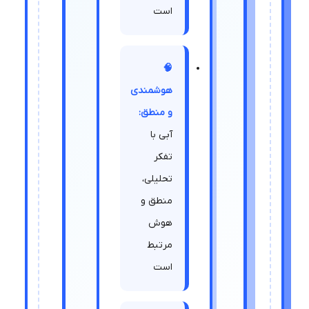
است
🧠
هوشمندی
و منطق:
آبی با
تفکر
تحلیلی،
منطق و
هوش
مرتبط
است