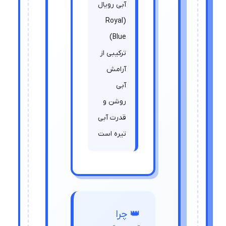
آبی رویال
(Royal
Blue)
ترکیبی از
آرامش
آبی
روشن و
قدرت آبی
تیره است
👑 چرا