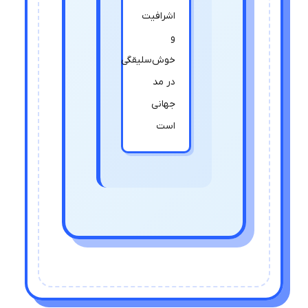
اشرافیت
و
خوش‌سلیقگی
در مد
جهانی
است