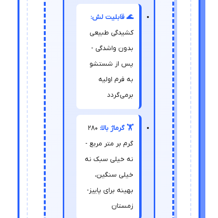
🌊 قابلیت لش:
کشیدگی طبیعی
بدون واشدگی -
پس از شستشو
به فرم اولیه
برمی‌گردد
🏋️ گرماژ بالا:
280
گرم بر متر مربع -
نه خیلی سبک نه
خیلی سنگین،
بهینه برای پاییز-
زمستان