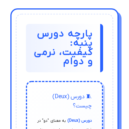
پارچه دورس
پنبه:
کیفیت، نرمی
و دوام
🧵 دورس (Deux)
چیست؟
دورس (Deux)
به معنای "دو" در