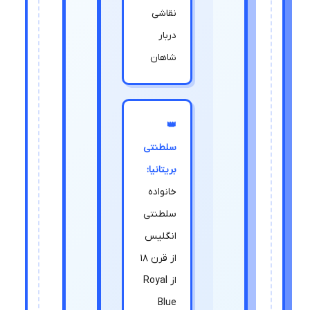
نقاشی
دربار
شاهان
👑
سلطنتی
بریتانیا:
خانواده
سلطنتی
انگلیس
از قرن 18
از Royal
Blue