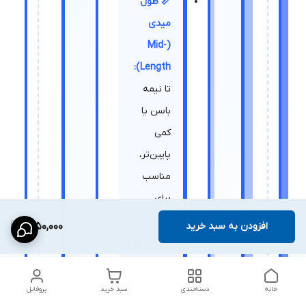
📏 طول
میدی
(Mid-
Length):
تا نیمه
باسن یا
کمی
پایین‌تر،
مناسب
برای
استایل
افزودن به سبد خرید
1,650,000
لایه‌بندی
خانه
دسته‌بندی
سبد خرید
پروفایل
🎽