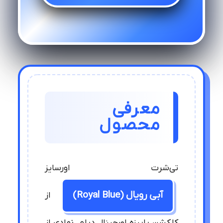
معرفی
محصول
تی‌شرت اورسایز
آبی رویال (Royal Blue)
از
کلکشن پاییزه اورجینال دیلم، نمادی از