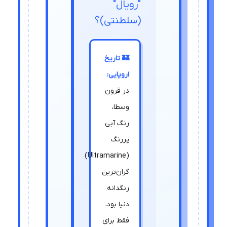
"رویال"
(سلطنتی)؟
🏰 تاریخ
اروپایی:
در قرون
وسطا،
رنگ آبی
پررنگ
(Ultramarine)
گران‌ترین
رنگدانه
دنیا بود،
فقط برای