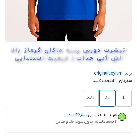
تیشرت دورس پنبه ماکان گرماژ بالا
لش آبی جذاب | کیفیت استثنایی
برند:
originaldeylam
سایزتان را انتخاب کنید
XXL
XL
L
هر قسط با ترب‌پی:
۴۱۲٬۵۰۰
تومان
۴ قسط ماهانه. بدون سود، چک و ضامن.