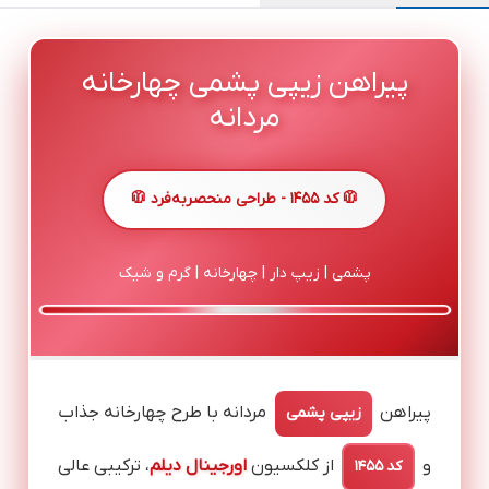
پیراهن زیپی پشمی چهارخانه
مردانه
🧥 کد ۱۴۵۵ - طراحی منحصربه‌فرد 🧥
پشمی | زیپ دار | چهارخانه | گرم و شیک
پیراهن
مردانه با طرح چهارخانه جذاب
زیپی پشمی
و
از کلکسیون
اورجینال دیلم
، ترکیبی عالی
کد ۱۴۵۵