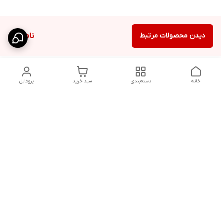
دیدن محصولات مرتبط
ناموجود
خانه
دسته‌بندی
سبد خرید
پروفایل
دسترسی سریع
شلوار بگ مردانه پارچه‌ای
استایل اولد مانی مردانه
راهنمای کامل ست کردن
اورجینال دیلم پلاس +
شلوارک مردانه در سال 202۶