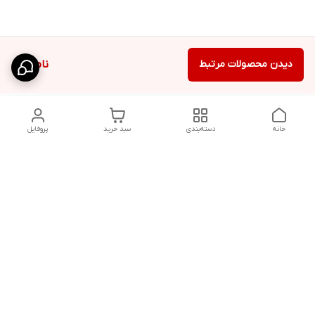
دیدن محصولات مرتبط
ناموجود
خانه
دسته‌بندی
سبد خرید
پروفایل
دسترسی سریع
شلوار بگ مردانه پارچه‌ای
استایل اولد مانی مردانه
راهنمای کامل ست کردن
اورجینال دیلم پلاس +