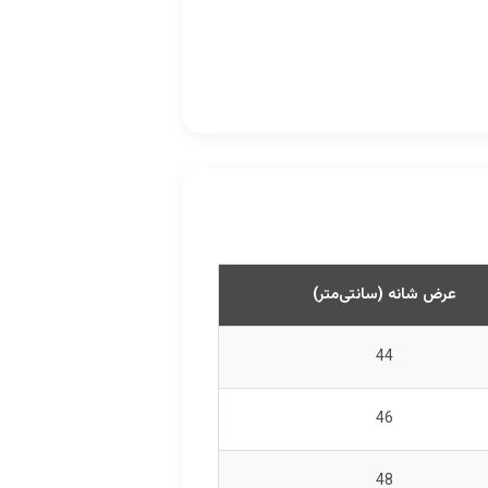
عرض شانه (سانتی‌متر)
44
46
48