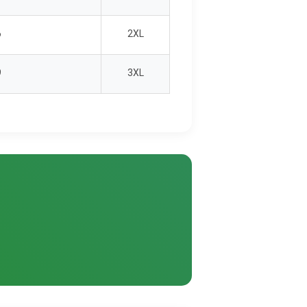
6
2XL
9
3XL