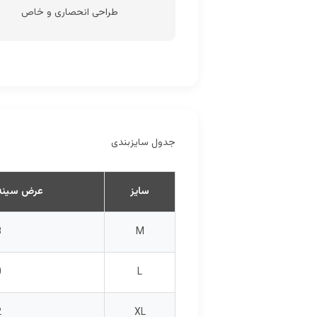
طراحی انحصاری و خاص
جدول سایزبندی
سایز
عرض سینه (
8
M
0
L
2
XL