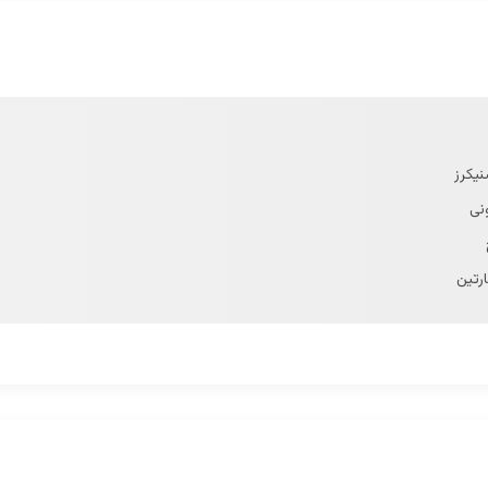
نیکرز
نی
رتین