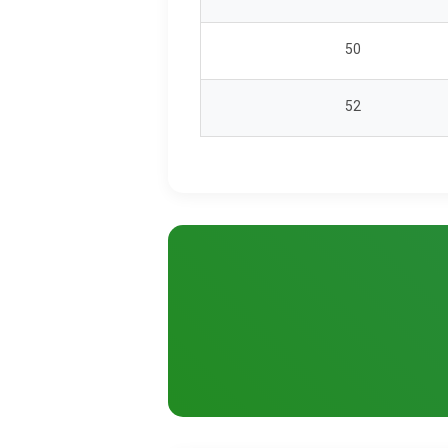
50
52