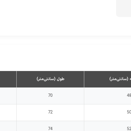
سانتی‌متر)
طول (سانتی‌متر)
70
4
72
5
74
5