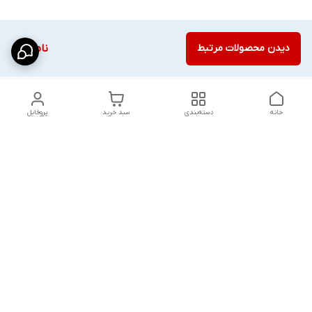
دیدن محصولات مرتبط
ناموجود
خانه
دسته‌بندی
سبد خرید
پروفایل
دسترسی سریع
شلوار بگ مردانه پارچه‌ای
استایل اولد مانی مردانه
راهنمای کامل ست کردن
اورجینال دیلم پلاس +
شلوارک مردانه در سال 202۶