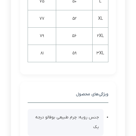
75
50
L
77
52
XL
79
56
2XL
81
59
3XL
ویژگی‌های محصول
جنس رویه: چرم طبیعی بوفالو درجه
یک