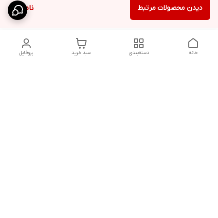
دیدن محصولات مرتبط
ناموجود
خانه
دسته‌بندی
سبد خرید
پروفایل
دسترسی سریع
شلوار بگ مردانه پارچه‌ای
استایل اولد مانی مردانه
راهنمای کامل ست کردن
اورجینال دیلم پلاس +
شلوارک مردانه در سال 202۶
بهترین تیپ اسپرت پسرانه
رنگ سال 1405
تجربه خرید از اورجینال