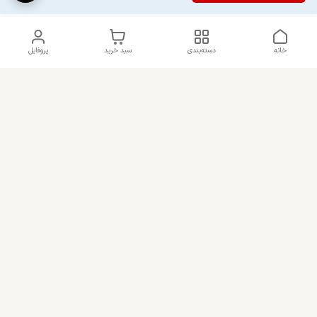
خانه
دسته‌بندی
سبد خرید
پروفایل
دسترسی سریع
راهنمای کامل ست کردن
استایل اولد مانی مردانه
شلوارک مردانه در سال 202۶
اورجینال دیلم پلاس +
رنگ سال 1405
بهترین تیپ اسپرت پسرانه
شرایط تعویض یا عودت
سفارش
تجربه خرید از اورجینال دیلم
شلوار کارگو مردانه چیست ؟
چرا باید به اورجینال دیلم