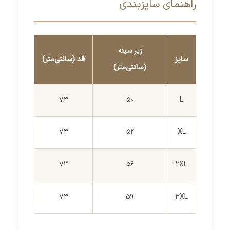
راهنمای سایزبندی
زیر سینه
سایز
قد (سانتی‌متر)
(سانتی‌متر)
73
50
L
73
52
XL
73
56
2XL
73
59
3XL