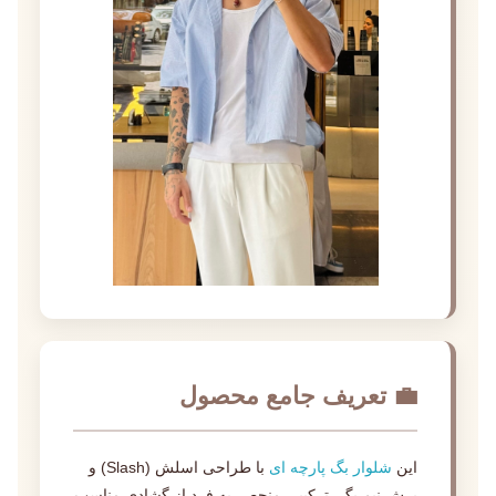
💼 تعریف جامع محصول
این
شلوار بگ پارچه ای
با طراحی اسلش (Slash) و
برش نیم بگ، ترکیبی منحصر به فرد از گشادی مناسب