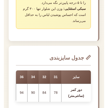
را تا ۵ درجه پایین‌تر نگه می‌دارد.
سبکی استثنایی:
وزن این شلوار تنها ۳۰۰ گرم
است که احساس پوشیدن لباس را به حداقل
می‌رساند.
📏 جدول سایزبندی
سایز
31
32
34
36
دور کمر
94
90
84
78
(سانتی‌متر)