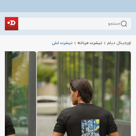
جستجو
اورجینال دیلم
تیشرت مردانه
تیشرت لش