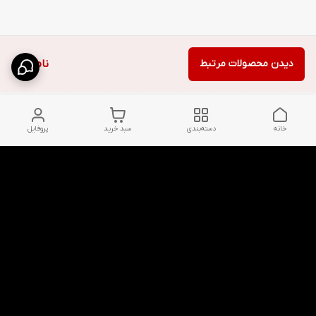
دیدن محصولات مرتبط
ناموجود
خانه
دسته‌بندی
سبد خرید
پروفایل
دسترسی سریع
شلوار بگ مردانه پارچه‌ای
استایل اولد مانی مردانه
راهنمای کامل ست کردن
اورجینال دیلم پلاس +