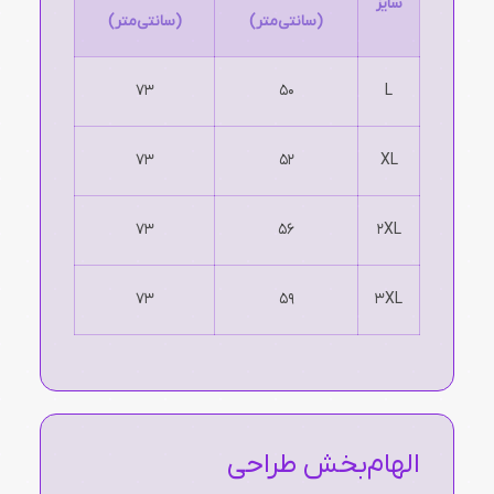
سایز
(سانتی‌متر)
(سانتی‌متر)
73
50
L
73
52
XL
73
56
2XL
73
59
3XL
الهام‌بخش طراحی