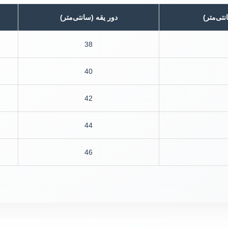
نتی‌متر)
دور یقه (سانتی‌متر)
38
40
42
44
46