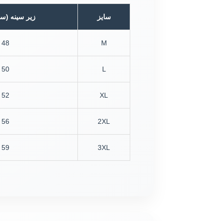
سایز
زیر سینه (سا
48
M
50
L
52
XL
56
2XL
59
3XL