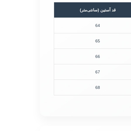
قد آستین (سانتی‌متر)
64
65
66
67
68