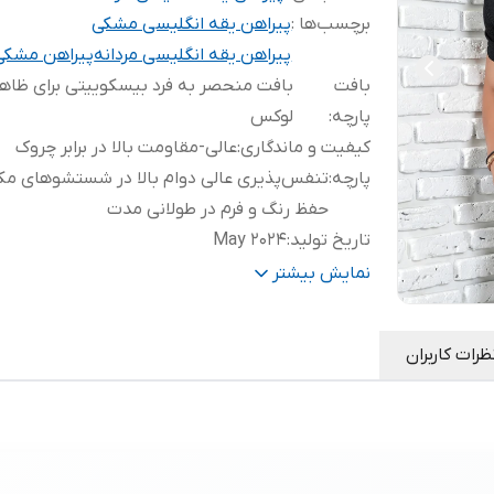
برچسب‌ها :
پیراهن یقه انگلیسی مشکی
پیراهن یقه انگلیسی مردانه
پیراهن مشکی
بافت
بافت منحصر به فرد بیسکوییتی برای ظاه
پارچه
:
لوکس
کیفیت و ماندگاری
:
عالی-مقاومت بالا در برابر چروک
پارچه
:
تنفس‌پذیری عالی دوام بالا در شستشوهای مکر
حفظ رنگ و فرم در طولانی مدت
تاریخ تولید
:
May 2024
نحوه شستشو
:
ماشینی آب سرد
نمایش بیشتر
رنگ
:
مشکی پر کلاغی
بلندی پیراهن
:
۷3 سانتی متر
ظرات کاربران
مورد استفاده
:
تابستان -مجلسی و اسپرت