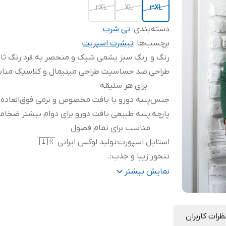
2XL
XL
3XL
دسته‌بندی
:
تی شرت
برچسب‌ها :
تیشرت اسپریت
رنگ و
رنگ سبز یشمی شیک و منحصر به فرد رنگ ثا
طراحی
:
ضد حساسیت طراحی مینیمال و کلاسیک منا
برای هر سلیقه
جنس
پارچه
:
پنبه طبیعی بافت دورو برای دوام بیشتر ضخام
مناسب برای تمام فصول
استایل اسپورت
:
تولید لوکس ایرانی 🇮🇷
تنخور زیبا و جذب
:
.
اسپورت
:
.
نمایش بیشتر
جنس پنبه دورو
:
.
ظرات کاربران