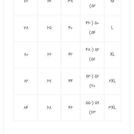
76
64
38
M
52)
50 (46-
78
65
40
L
54)
52 (48-
80
66
42
XL
56)
56 (52-
82
67
44
2XL
60)
59 (55-
84
68
46
3XL
63)