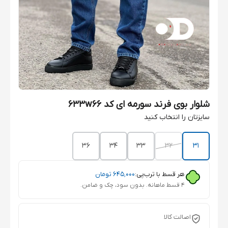
شلوار بوی فرند سورمه ای کد 633w66
سایزتان را انتخاب کنید
36
34
33
32
31
هر قسط با ترب‌پی:
۶۴۵٬۰۰۰
تومان
۴ قسط ماهانه. بدون سود، چک و ضامن.
اصالت کالا