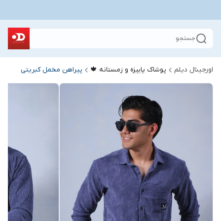
جستجو
اورجینال دیلم
پوشاک پاییزه و زمستانه 🍁
پیراهن مخمل کبریتی