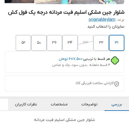
شلوار جین مشکی اسلیم فیت مردانه درجه یک فول کش
برند:
originaldeylam
سایزتان را انتخاب کنید
52
50
۳۶
34
33
32
31
هر قسط با ترب‌پی:
۶۸۷٬۵۰۰
تومان
۴ قسط ماهانه. بدون سود، چک و ضامن.
گارانتی سلامت فیزیکی کالا
بررسی
توضیحات
مشخصات
نظرات کاربران
شلوار جین مشکی اسلیم فیت مردانه