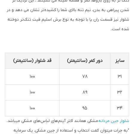
تنگ تر به روی بازوها، کمر و قفسه سینه می نشینند ، این نزدیک تر
شدن پیراهن به بدن، نیم‌ تنه بالای شما را کشیده‌تر نشان می دهد و در
شلوار نیز قسمت ران پا با توجه به نوع برش اسلیم فیت تنگ‌تر دوخته
شده است.
سایز
دور کمر (سانتیمتر)
قد شلوار (سانتیمتر)
100
78
31
100
89
32
100
95
34
شلوار جین مردانه
مشکی همانند اکثر آیتم‌های لباس‌های مشکی می‎باشد.
“به جرات میتوان گفت انتخاب و استفاده از جین مشکی، یک سرمایه