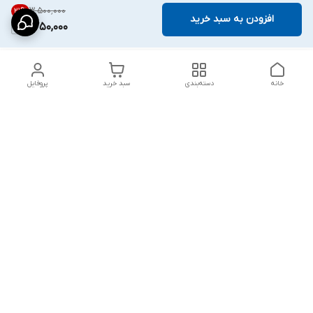
۳٬۵۰۰٬۰۰۰
21
%
افزودن به سبد خرید
2,750,000
خانه
دسته‌بندی
سبد خرید
پروفایل
دسترسی سریع
شلوار بگ مردانه پارچه‌ای
استایل اولد مانی مردانه
راهنمای کامل ست کردن
اورجینال دیلم پلاس +
شلوارک مردانه در سال 202۶
بهترین تیپ اسپرت پسرانه
رنگ سال 1405