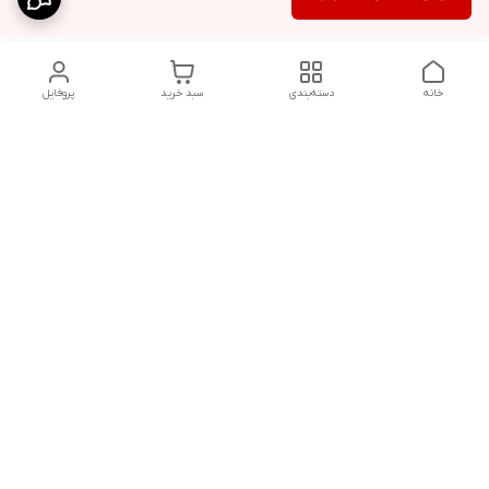
خانه
دسته‌بندی
سبد خرید
پروفایل
دسترسی سریع
شلوار بگ مردانه پارچه‌ای
استایل اولد مانی مردانه
راهنمای کامل ست کردن
اورجینال دیلم پلاس +
شلوارک مردانه در سال 202۶
بهترین تیپ اسپرت پسرانه
رنگ سال 1405
تجربه خرید از اورجینال
شرایط تعویض یا عودت
دیلم