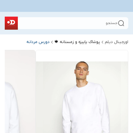
جستجو
اورجینال دیلم
پوشاک پاییزه و زمستانه 🍁
دورس مردانه