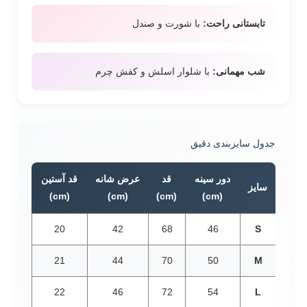
تابستانی راحت:
با شورت و صندل
شب مهمانی:
با شلوار اسلش و کفش چرم
جدول سایزبندی دقیق
دور سینه
قد
عرض شانه
قد آستین
سایز
(cm)
(cm)
(cm)
(cm)
20
42
68
46
S
21
44
70
50
M
22
46
72
54
L