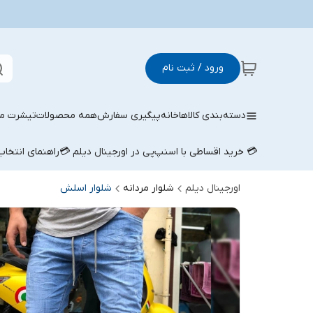
ورود / ثبت نام
دسته‌بندی کالاها
خانه
پیگیری سفارش
همه محصولات
تیشرت مر
💳 خرید اقساطی با اسنپ‌پی در اورجینال دیلم 💳
راهنمای انتخا
اورجینال دیلم
شلوار مردانه
شلوار اسلش