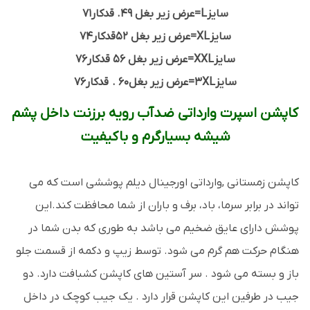
سایزL=عرض زیر بغل 49. قدکار71
سایزXL=عرض زیر بغل 52قدکار74
سایزXXL=عرض زیر بغل 56 قدکار76
سایز3XL=عرض زیر بغل60 . قدکار76
کاپشن اسپرت وارداتی ضدآب رویه برزنت داخل پشم
شیشه بسیارگرم و باکیفیت
کاپشن زمستانی ,وارداتی اورجینال دیلم پوششی است که می
تواند در برابر سرما، باد، برف و باران از شما محافظت کند.این
پوشش دارای عایق ضخیم می باشد به طوری که بدن شما در
هنگام حرکت هم گرم می شود. توسط زیپ و دکمه از قسمت جلو
باز و بسته می شود . سر آستین های کاپشن کشبافت دارد. دو
جیب در طرفین این کاپشن قرار دارد . یک جیب کوچک در داخل