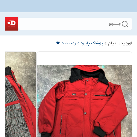
جستجو
اورجینال دیلم
پوشاک پاییزه و زمستانه 🍁