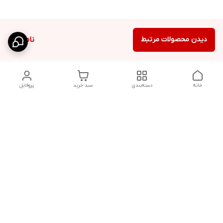
دیدن محصولات مرتبط
ناموجود
خانه
دسته‌بندی
سبد خرید
پروفایل
دسترسی سریع
شلوار بگ مردانه پارچه‌ای
استایل اولد مانی مردانه
راهنمای کامل ست کردن
اورجینال دیلم پلاس +
شلوارک مردانه در سال 202۶