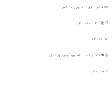
👌🏻 جنس پارچه : جین پنبه کشی
💥🏖️ مناسب تابستان
💎 رنگ ثابت
🤩♥️ تنخور فیت و اسپورت و پایین هلال
✅ سایز بندی