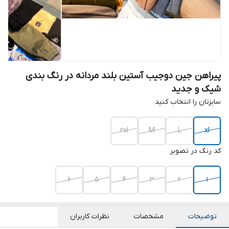
پیراهن جین دوجیب آستین بلند مردانه در رنگ بندی
شیک و جدید
سایزتان را انتخاب کنید
2xl
M
L
xl
کد رنگ در تصویر
6
5
4
3
2
1
توضیحات
مشخصات
نظرات کاربران