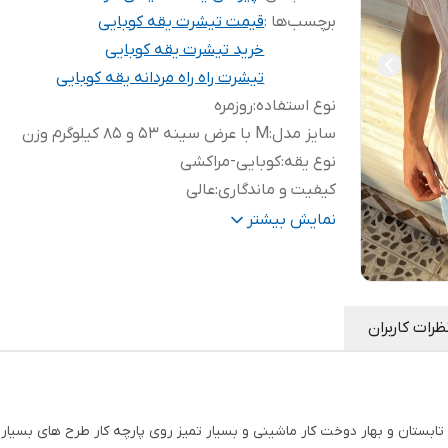
برچسب‌ها :
قیمت تیشرت یقه کوبایی
خرید تیشرت یقه کوبایی
تیشرت راه راه مردانه یقه کوبایی
نوع استفاده
:
روزمره
سایز مدل
:
M با عرض سینه 53 و 85 کیلوگرم وزن
نوع یقه
:
کوبایی-مراکشی
کیفیت و ماندگاری
:
عالی
ارتفاع کار
:
73
نمایش بیشتر
جنس پارچه
:
کنفی بسیار خنک و نچرال
ظرات کاربران
تابستان و بهار دوخت کار ماشینی و بسیار تمیز روی پارچه کار طرح های بسیا