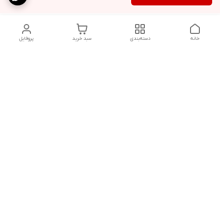
خانه
دسته‌بندی
سبد خرید
پروفایل
دسترسی سریع
شلوار بگ مردانه پارچه‌ای
استایل اولد مانی مردانه
راهنمای کامل ست کردن
اورجینال دیلم پلاس +
شلوارک مردانه در سال 202۶
بهترین تیپ اسپرت پسرانه
رنگ سال 1405
تجربه خرید از اورجینال
شرایط تعویض یا عودت
دیلم
سفارش