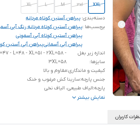
XL
L
M
3xl
XXL
دسته‌بندی
:
پیراهن آستین کوتاه مردانه
برچسب‌ها :
پیراهن آستین کوتاه مردانه رنگ آبی آسم
پیراهن آستین کوتاه آبی آسمونی
پیراهن آبی آسمانی
پیراهن آبی آستین کوت
اندازه زیر بغل
=47 - L=48 - XL=51 - 2XL=58 -
سایزها
:
3XL=58
کیفیت و ماندگاری
:
مقاوم و بالا
جنس پارچه
:
سارینا کش مرغوب و خنک
پارچه
:
الیاف طبیعی، الیاف نخی
قد کار
:
72 سانت روی باسن پایین هلال و اسپرت
نمایش بیشتر
ظرات کاربران