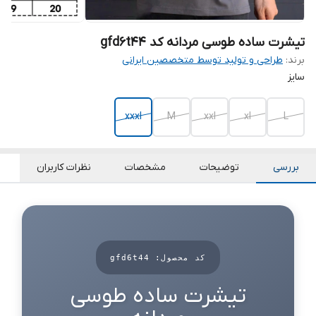
تیشرت ساده طوسی مردانه کد gfd6t44
برند:
طراحی و تولید توسط متخصصین ایرانی
سایز
xxxl
M
xxl
xl
L
بررسی
توضیحات
مشخصات
نظرات کاربران
کد محصول: gfd6t44
تیشرت ساده طوسی