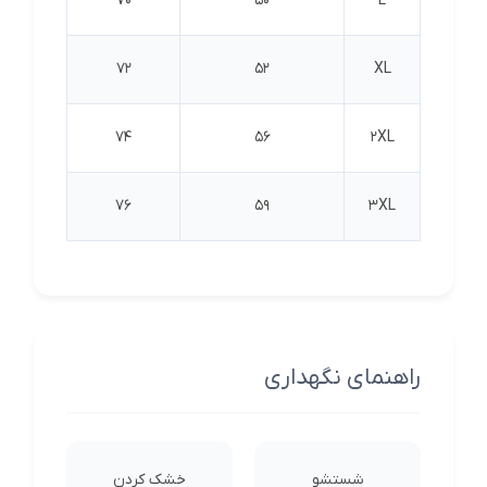
70
50
L
72
52
XL
74
56
2XL
76
59
3XL
راهنمای نگهداری
شستشو
خشک کردن