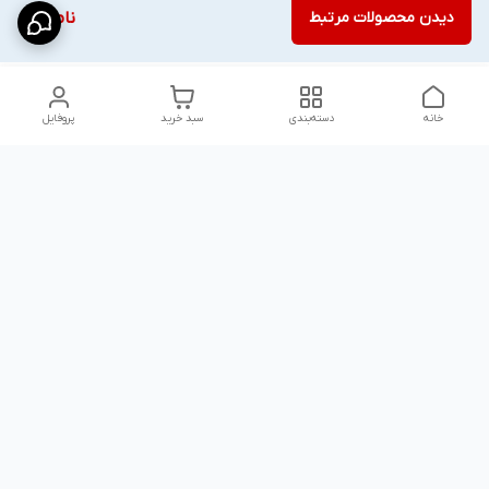
دیدن محصولات مرتبط
ناموجود
خانه
دسته‌بندی
سبد خرید
پروفایل
دسترسی سریع
شلوار بگ مردانه پارچه‌ای
استایل اولد مانی مردانه
راهنمای کامل ست کردن
اورجینال دیلم پلاس +
شلوارک مردانه در سال 202۶
بهترین تیپ اسپرت پسرانه
رنگ سال 1405
تجربه خرید از اورجینال