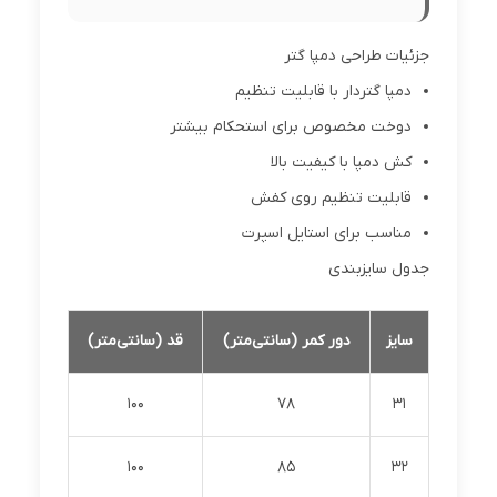
جزئیات طراحی دمپا گتر
دمپا گتردار با قابلیت تنظیم
دوخت مخصوص برای استحکام بیشتر
کش دمپا با کیفیت بالا
قابلیت تنظیم روی کفش
مناسب برای استایل اسپرت
جدول سایزبندی
سایز
دور کمر (سانتی‌متر)
قد (سانتی‌متر)
100
78
31
100
85
32