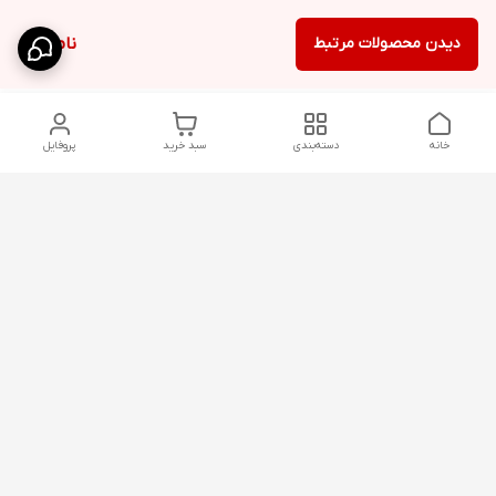
دیدن محصولات مرتبط
ناموجود
خانه
دسته‌بندی
سبد خرید
پروفایل
دسترسی سریع
شلوار بگ مردانه پارچه‌ای
استایل اولد مانی مردانه
راهنمای کامل ست کردن
اورجینال دیلم پلاس +
شلوارک مردانه در سال 202۶
بهترین تیپ اسپرت پسرانه
رنگ سال 1405