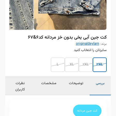
کت جین آبی یخی بدون خز مردانه کد۶&۶۷
برند:
originaldeylam
سایزتان را انتخاب کنید
L
XL
2XL
3XL
بررسی
توضیحات
مشخصات
نظرات
کاربران
کت جین مردانه