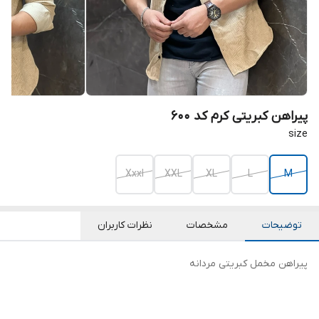
پیراهن کبریتی کرم کد 600
size
Xxxl
XXL
XL
L
M
توضیحات
مشخصات
نظرات کاربران
پیراهن مخمل کبریتی مردانه