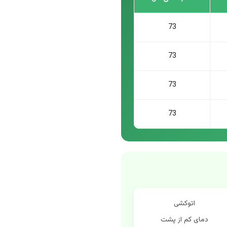
73
73
73
73
اتوکشی
دمای کم از پشت