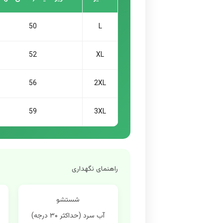
50
L
52
XL
56
2XL
59
3XL
راهنمای نگهداری
شستشو
آب سرد (حداکثر ۳۰ درجه)