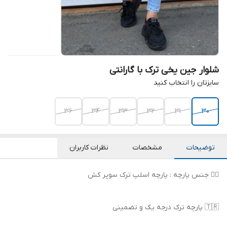
شلوار جین یخی ترک با گارانتی
سایزتان را انتخاب کنید
36
34
33
32
31
30
توضیحات
مشخصات
نظرات کاربران
👌🏻 جنس پارچه : پارچه اسلپ ترک سوپر کش
🇹🇷 پارچه ترک درجه یک و تضمینی