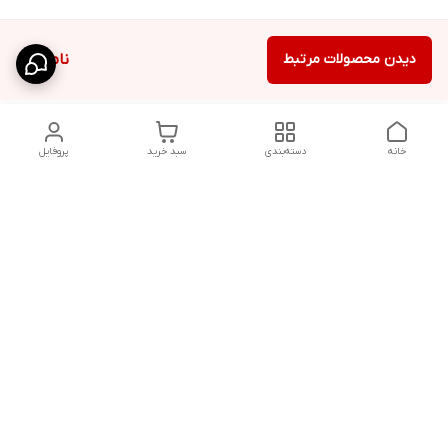
دیدن محصولات مرتبط
ناموجود
خانه
دسته‌بندی
سبد خرید
پروفایل
دسترسی سریع
شلوار بگ مردانه پارچه‌ای
استایل اولد مانی مردانه
راهنمای کامل ست کردن
اورجینال دیلم پلاس +
شلوارک مردانه در سال 202۶
بهترین تیپ اسپرت پسرانه