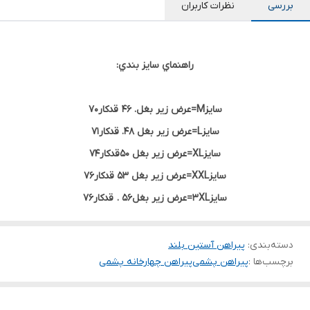
بررسی
نظرات کاربران
راهنماي سايز بندي:
سايزM=عرض زير بغل. 46 قدکار70
سايزL=عرض زير بغل 48. قدکار71
سايزXL=عرض زير بغل 50قدکار74
سايزXXL=عرض زير بغل 53 قدکار76
سايز3XL=عرض زير بغل56 . قدکار76
دسته‌بندی
:
پیراهن آستین بلند
برچسب‌ها :
پیراهن پشمی
پیراهن چهارخانه پشمی