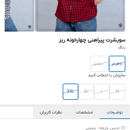
سویشرت پیراهنی چهارخونه ریز
رنگ
قرمز
سفید
سایزتان را انتخاب کنید
XXL
XL
L
M
توضیحات
مشخصات
نظرات کاربران
👌🏻 جنس پارچه : پشمی