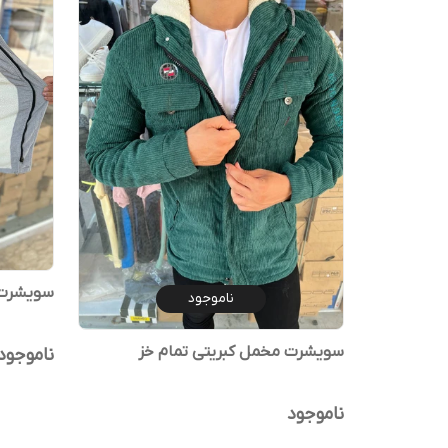
سویشرت 
ناموجود
سویشرت مخمل کبریتی تمام خز
ناموجود
ناموجود