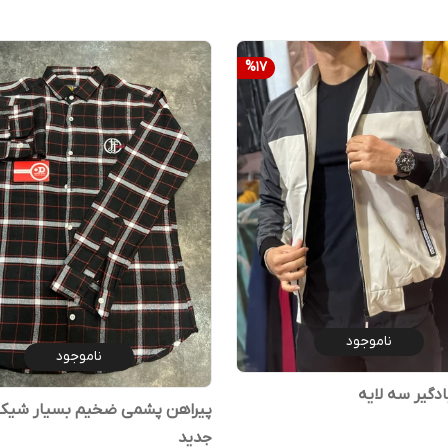
%
17
ناموجود
ناموجود
دگیر سه لایه
پیراهن پشمی ضخیم بسیار شیک
جدید