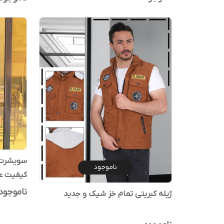
سویشرت 
ناموجود
کیفیت ع
ناموجود
ژیله کبریتی تمام خز شیک و جدید