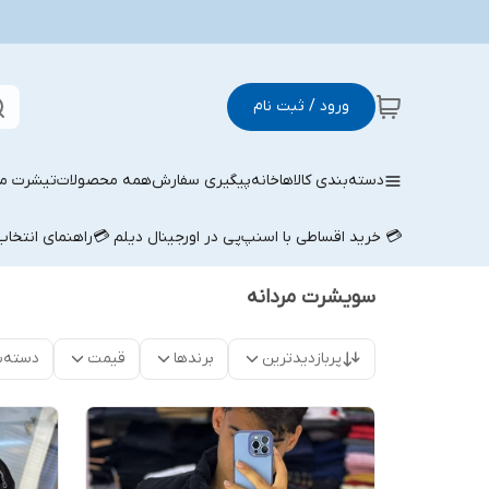
ورود / ثبت نام
دسته‌بندی کالاها
خانه
پیگیری سفارش
همه محصولات
تیشرت مر
💳 خرید اقساطی با اسنپ‌پی در اورجینال دیلم 💳
راهنمای انتخا
سویشرت مردانه
پربازدیدترین
برندها
قیمت
دسته‌ب