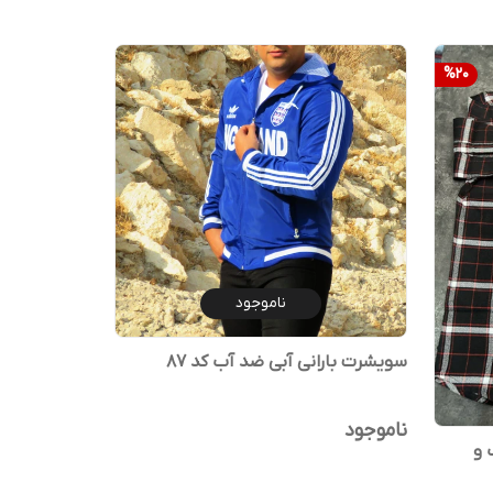
%
20
ناموجود
سویشرت بارانی آبی ضد آب کد ۸۷
ناموجود
 و