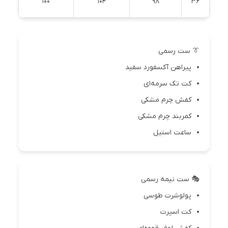
100
104
98
36
👔 ست رسمی
پیراهن آکسفورد سفید
کت تک سرمه‌ای
کفش چرم مشکی
کمربند چرم مشکی
ساعت استیل
🎭 ست نیمه رسمی
پولوشرت طوسی
کت اسپرت