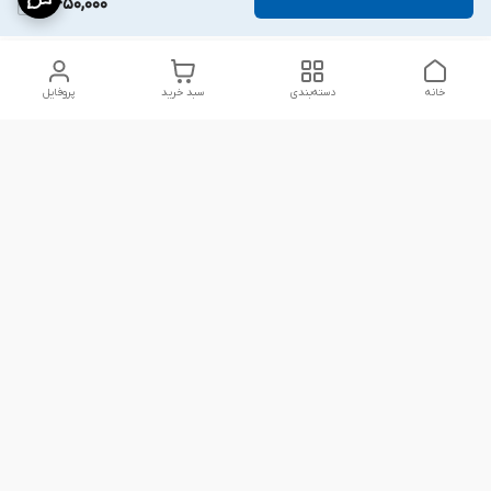
2,450,000
خانه
دسته‌بندی
سبد خرید
پروفایل
دسترسی سریع
شلوار بگ مردانه پارچه‌ای
استایل اولد مانی مردانه
راهنمای کامل ست کردن
اورجینال دیلم پلاس +
شلوارک مردانه در سال 202۶
بهترین تیپ اسپرت پسرانه
رنگ سال 1405
تجربه خرید از اورجینال
شرایط تعویض یا عودت
دیلم