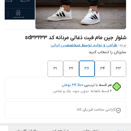
شلوار جین مام فیت ذغالی مردانه کد sd33233
برند:
طراحی و تولید توسط متخصصین ایرانی
سایزتان را انتخاب کنید
31
32
36
34
33
هر قسط با ترب‌پی:
۶۱۲٬۵۰۰
تومان
۴ قسط ماهانه. بدون سود، چک و ضامن.
گارانتی سلامت فیزیکی کالا