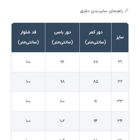
📏 راهنمای سایزبندی دقیق
دور کمر
دور باسن
قد شلوار
سایز
(سانتی‌متر)
(سانتی‌متر)
(سانتی‌متر)
100
96
78
31
100
98
85
32
100
100
91
33
100
102
94
34