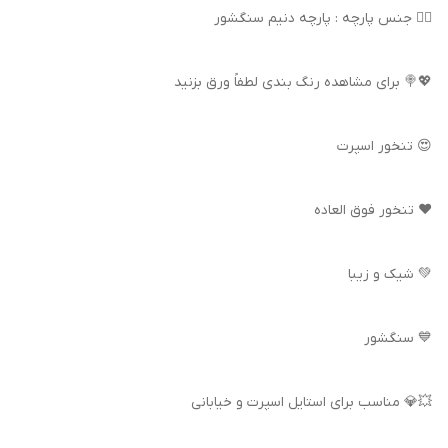
👌🏻 جنس پارچه : پارچه دنیم سنگشور
💖🍭 برای مشاهده رنگ بندی لطفاً ورق بزنید
😍 تنخور اسپرت
❤️ تنخور فوق العاده
💚 شیک و زیبا
💙 سنگشور
💥💎 مناسب برای استایل اسپرت و خیابانی