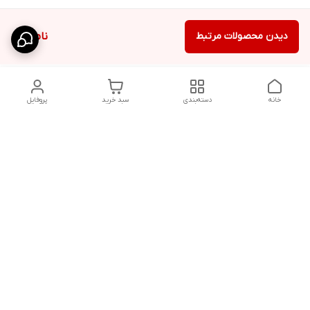
دیدن محصولات مرتبط
ناموجود
خانه
دسته‌بندی
سبد خرید
پروفایل
دسترسی سریع
شلوار بگ مردانه پارچه‌ای
استایل اولد مانی مردانه
راهنمای کامل ست کردن
اورجینال دیلم پلاس +
شلوارک مردانه در سال 202۶
بهترین تیپ اسپرت پسرانه