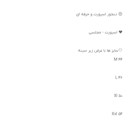
😍 تنخور اسپورت و حرفه ای
❤️ اسپورت - مجلسی
🤍سایز ها با عرض زیر سینه
M 44
L 46
Xl 50
Xxl 54