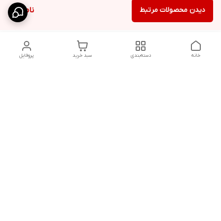
دیدن محصولات مرتبط
ناموجود
خانه
دسته‌بندی
سبد خرید
پروفایل
دسترسی سریع
شلوار بگ مردانه پارچه‌ای
استایل اولد مانی مردانه
راهنمای کامل ست کردن
اورجینال دیلم پلاس +
شلوارک مردانه در سال 202۶
بهترین تیپ اسپرت پسرانه
رنگ سال 1405
تجربه خرید از اورجینال